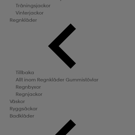
Träningsjackor
Vinterjackor
Regnkläder
Tillbaka
Allt inom Regnkläder
Gummistövlar
Regnbyxor
Regnjackor
Väskor
Ryggsäckar
Badkläder