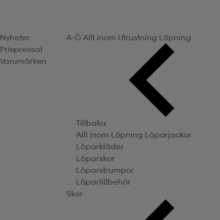
Nyheter
A-Ö
Allt inom Utrustning
Löpning
Prispressat
Varumärken
Tillbaka
Allt inom Löpning
Löparjackor
Löparkläder
Löparskor
Löparstrumpor
Löpartillbehör
Skor