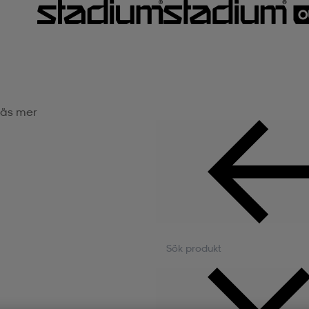
äs mer