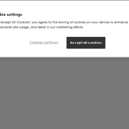
ie settings
“Accept All Cookies”, you agree to the storing of cookies on your device to enhance 
analyze site usage, and assist in our marketing efforts.
Sökresultatet visas här!
Cookies settings
Accept all cookies