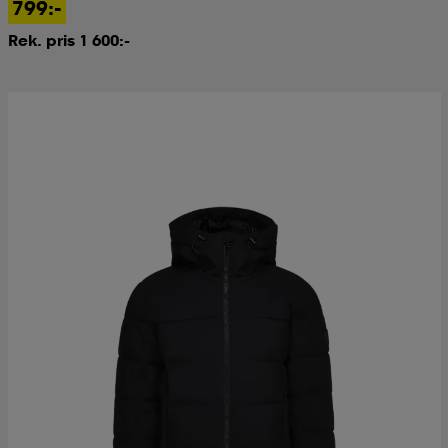
799:-
Rek. pris 1 600:-