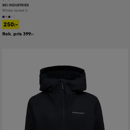
SKI INDUSTRIES
Winter Jacket Jr
kar & vantar
ställ
e
+1
250:-
Rek. pris 399:-
r & pannband
e
ställ
lagg
lagg