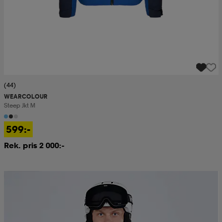
(44)
WEARCOLOUR
Steep Jkt M
599:-
Rek. pris 2 000:-
Prispressad