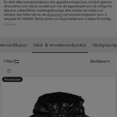
En skid- eller snowboardjacka ska uppfylla många krav, så tänk igenom
dina behov och välj en modell som har de egenskaper som är viktiga för
-bh
ingsskor
por
ingsskor
por
ler
dig som vattentäthet, andningsförmåga eller snölås vid midja och
ärmslut. Sen hittar här du de
skidjackor
och snowboardjackor som vi
erbjuder för tillfället. Det är jackor av hög kvalitet som vi säljer till kraftigt
reducerat pris. Bland våra
skidkläder
finns även
skidbyxor
och annan
Läs mer
skidutrustning som
slalompjäxor
,
skidhjälmar
och
skidglasögon
och
por
ler
ler
kläder
usskor
även där går det att hitta bra erbjudanden, precis som när du letar efter
en skid- eller snowboardjacka.
owboardbyxor
Skid- & snowboardjackor
Skidglasö
kläder
stövlar
öjor & skjortor
stövlar
asögon
stövlar
Filter
Sortera
s
r & stövlar
kläder
usskor
r
r & stövlar
Prispressad
r
skor
r
r & stövlar
äder
skor
asögon
lbehör
asögon
skor
r
lbehör