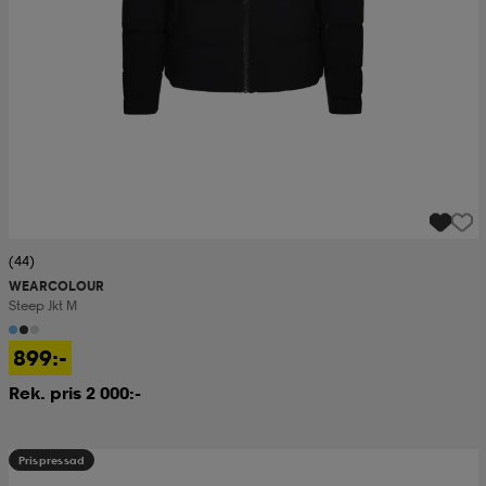
(44)
WEARCOLOUR
Steep Jkt M
899:-
Rek. pris 2 000:-
Prispressad