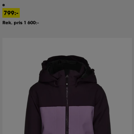
799:-
Rek. pris 1 600:-