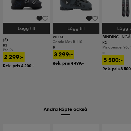
Lägg till
Lägg till
Lägg ti
Välj storlek
Välj storlek
Välj storlek
BINDING INGÅ
VÖLKL
(6)
Cabrio Max If 110
K2
K2
Mindbender 96c
Bfc Rx
3 299:-
2 299:-
5 500:-
Rek. pris 4 499:-
Rek. pris 4 200:-
Rek. pris 8 500
Andra köpte också