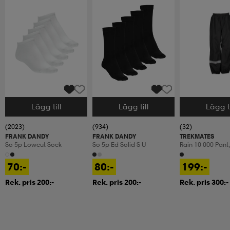
Lägg till
Lägg till
Lägg ti
Välj storlek
Välj storlek
Välj storlek
(2023)
(934)
(32)
FRANK DANDY
FRANK DANDY
TREKMATES
So 5p Lowcut Sock
So 5p Ed Solid S U
Rain 10 000 Pant,
Regnbyxor, Junio
70:-
80:-
199:-
Rek. pris 200:-
Rek. pris 200:-
Rek. pris 300:-