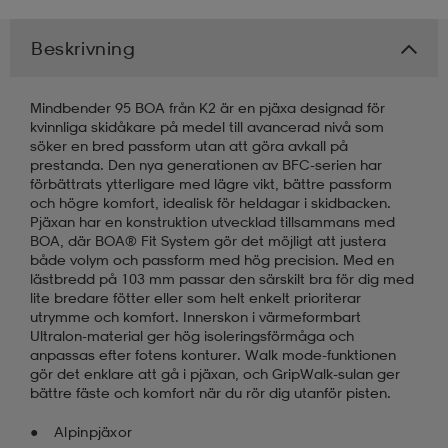
kar & vantar
ställ
e
Beskrivning
Mindbender 95 BOA från K2 är en pjäxa designad för
r & pannband
e
kvinnliga skidåkare på medel till avancerad nivå som
söker en bred passform utan att göra avkall på
prestanda. Den nya generationen av BFC-serien har
förbättrats ytterligare med lägre vikt, bättre passform
ställ
lagg
och högre komfort, idealisk för heldagar i skidbacken.
Pjäxan har en konstruktion utvecklad tillsammans med
BOA, där BOA® Fit System gör det möjligt att justera
både volym och passform med hög precision. Med en
lagg
lästbredd på 103 mm passar den särskilt bra för dig med
lite bredare fötter eller som helt enkelt prioriterar
utrymme och komfort. Innerskon i värmeformbart
Ultralon-material ger hög isoleringsförmåga och
anpassas efter fotens konturer. Walk mode-funktionen
gör det enklare att gå i pjäxan, och GripWalk-sulan ger
bättre fäste och komfort när du rör dig utanför pisten.
Alpinpjäxor