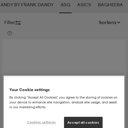
ANDY BY FRANK DANDY
ASG
ASICS
BAGHEERA
-bh
ingsskor
por
ingsskor
por
ler
Filter
Sortera
por
ler
ler
kläder
usskor
kläder
stövlar
öjor & skjortor
stövlar
asögon
stövlar
s
r & stövlar
kläder
usskor
r
r & stövlar
Your Cookie settings
r
skor
r
r & stövlar
äder
skor
By clicking “Accept All Cookies”, you agree to the storing of cookies on
your device to enhance site navigation, analyze site usage, and assist
in our marketing efforts.
asögon
lbehör
asögon
skor
r
lbehör
Cookies settings
Accept all cookies