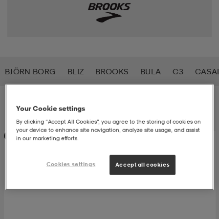
-bh
ingsskor
por
ingsskor
por
ler
por
ler
ler
kläder
usskor
BJÖRN BORG
BLIZ
BROOKS
BULA
C3
CASA
kläder
stövlar
öjor & skjortor
stövlar
asögon
stövlar
Filter
Sortera
Your Cookie settings
By clicking “Accept All Cookies”, you agree to the storing of cookies on
s
r & stövlar
kläder
usskor
r
r & stövlar
your device to enhance site navigation, analyze site usage, and assist
Prispressad
in our marketing efforts.
Cookies settings
Accept all cookies
r
skor
r
r & stövlar
äder
skor
asögon
lbehör
asögon
skor
r
lbehör