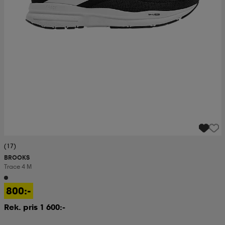
(17)
BROOKS
Trace 4 M
800:-
Rek. pris 1 600:-