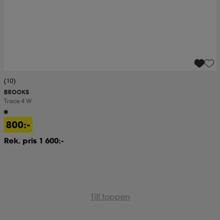
(10)
BROOKS
Trace 4 W
800:-
Rek. pris 1 600:-
Till toppen