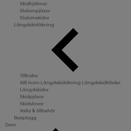
Skidhjälmar
Slalompjäxor
Slalomskidor
Längdskidåkning
Tillbaka
Allt inom Längdskidåkning
Längdskidkläder
Längdskidor
Skidpjäxor
Skidstavar
Valla & tillbehör
Basplagg
Dam