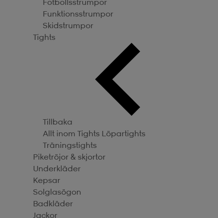
Fotbollsstrumpor
Funktionsstrumpor
Skidstrumpor
Tights
Tillbaka
Allt inom Tights
Löpartights
Träningstights
Piketröjor & skjortor
Underkläder
Kepsar
Solglasögon
Badkläder
Jackor