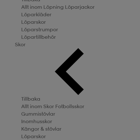
Allt inom Löpning
Löparjackor
Löparkläder
Löparskor
Löparstrumpor
Löpartillbehör
Skor
Tillbaka
Allt inom Skor
Fotbollsskor
Gummistövlar
Inomhusskor
Kängor & stövlar
Löparskor