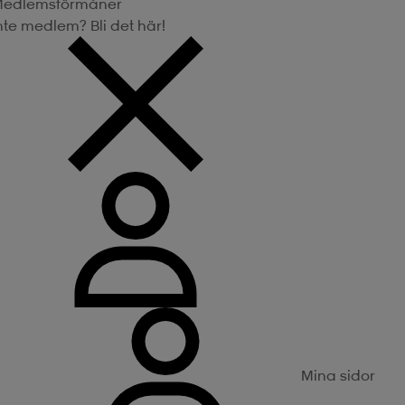
edlemsförmåner
nte medlem? Bli det här!
Mina sidor