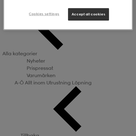
Utrustning
Cookies settings
Accept all cookies
Alla kategorier
Nyheter
Prispressat
Varumärken
A-Ö
Allt inom Utrustning
Löpning
Tillbaka