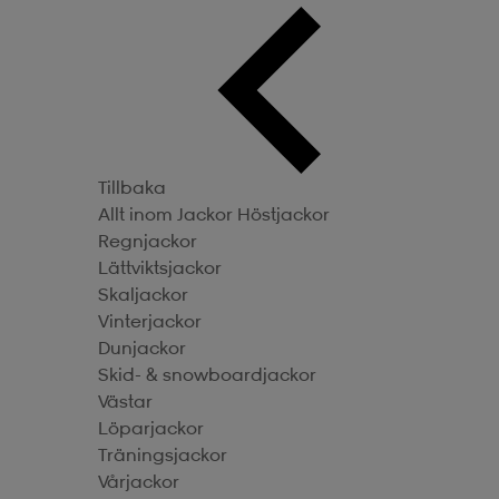
Tillbaka
Allt inom Jackor
Höstjackor
Regnjackor
Lättviktsjackor
Skaljackor
Vinterjackor
Dunjackor
Skid- & snowboardjackor
Västar
Löparjackor
Träningsjackor
Vårjackor