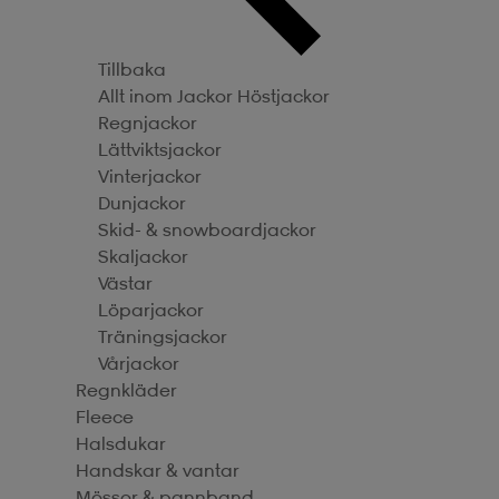
Tillbaka
Allt inom Jackor
Höstjackor
Regnjackor
Lättviktsjackor
Vinterjackor
Dunjackor
Skid- & snowboardjackor
Skaljackor
Västar
Löparjackor
Träningsjackor
Vårjackor
Regnkläder
Fleece
Halsdukar
Handskar & vantar
Mössor & pannband