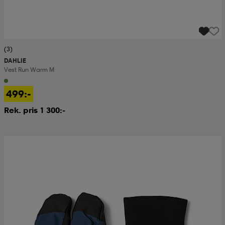
(3)
DAHLIE
Vest Run Warm M
499:-
Rek. pris 1 300:-