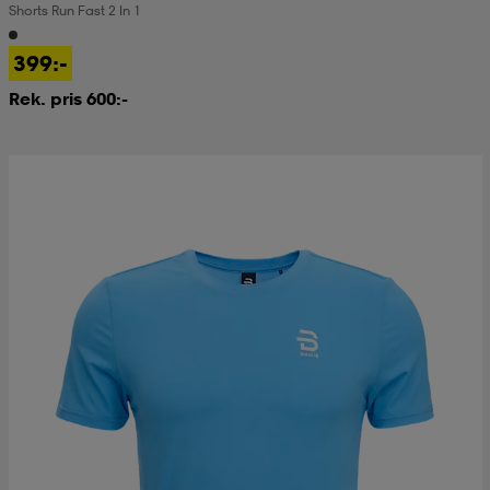
Shorts Run Fast 2 In 1
kar & vantar
ställ
e
399:-
Rek. pris 600:-
r & pannband
e
ställ
lagg
lagg