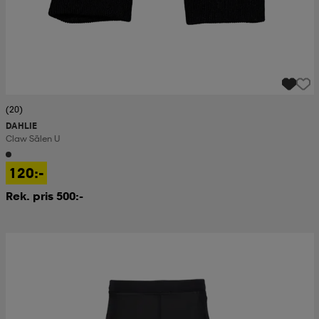
(20)
DAHLIE
Claw Sälen U
120:-
Rek. pris 500:-