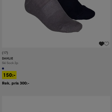
(17)
DAHLIE
Ski Sock 2p
150:-
Rek. pris 300:-