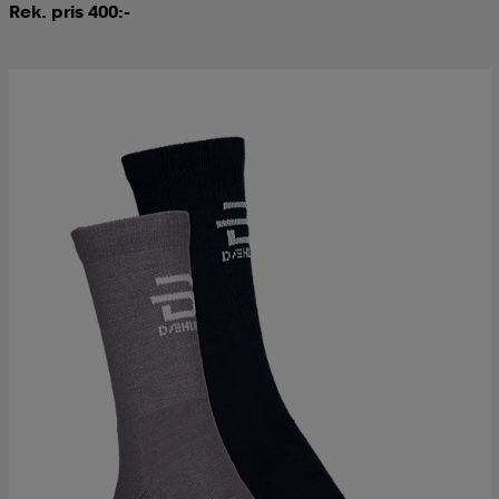
Rek. pris 400:-