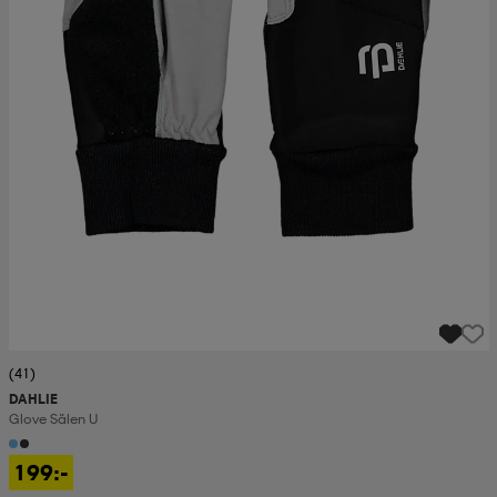
(41)
DAHLIE
Glove Sälen U
199:-