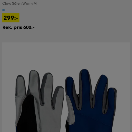
Claw Sälen Warm M
299:-
Rek. pris 600:-