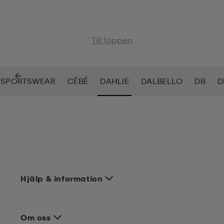
Till toppen
 SPORTSWEAR
CÉBÉ
DAHLIE
DALBELLO
DB
D
Hjälp & information
Om oss