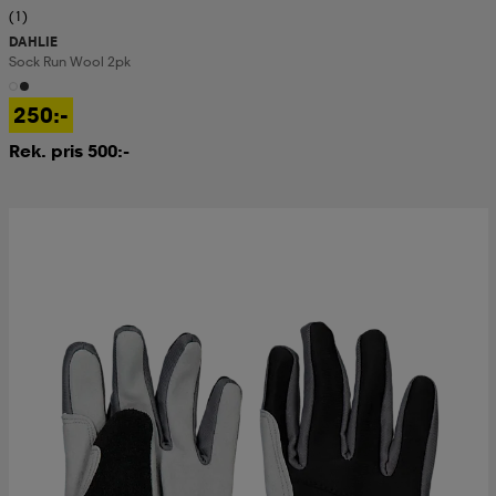
(1)
DAHLIE
Sock Run Wool 2pk
250:-
Rek. pris 500:-