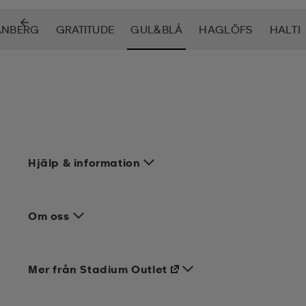
ANBERG
GRATITUDE
GUL&BLÅ
HAGLÖFS
HALTI
Hjälp & information
Om oss
Mer från Stadium Outlet