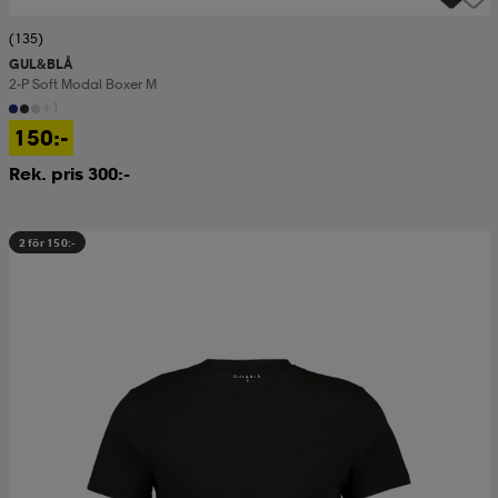
(135)
GUL&BLÅ
2-P Soft Modal Boxer M
+1
150:-
Rek. pris 300:-
2 för 150:-