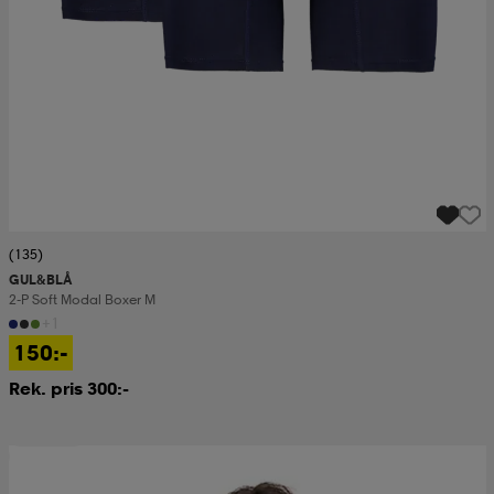
(135)
GUL&BLÅ
2-P Soft Modal Boxer M
+1
150:-
Rek. pris 300:-
2 för 150:-