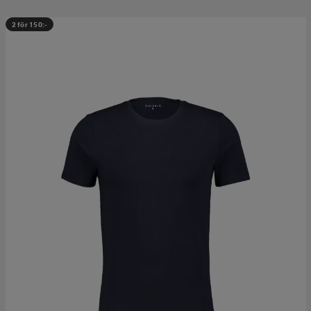
2 för 150:-