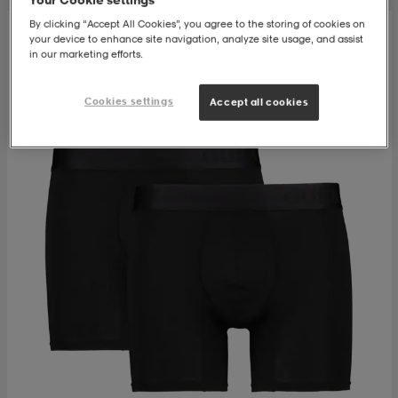
By clicking “Accept All Cookies”, you agree to the storing of cookies on
kar & vantar
ställ
e
your device to enhance site navigation, analyze site usage, and assist
in our marketing efforts.
Cookies settings
Accept all cookies
r & pannband
e
ställ
lagg
lagg