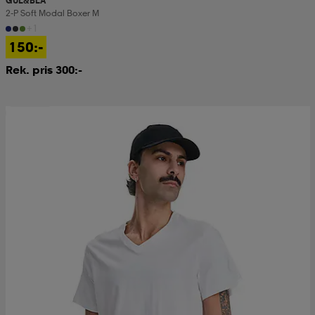
GUL&BLÅ
2-P Soft Modal Boxer M
+1
150:-
Rek. pris 300:-
2 för 150:-