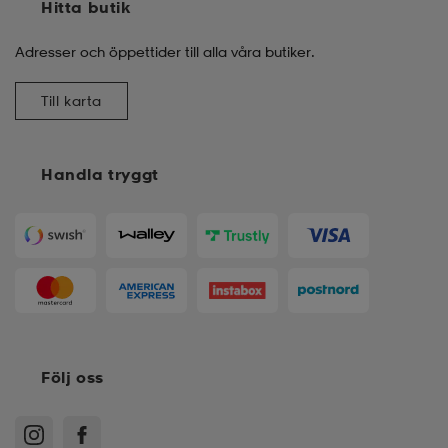
Hitta butik
kar & vantar
ställ
e
Adresser och öppettider till alla våra butiker.
Till karta
r & pannband
e
Handla tryggt
ställ
lagg
lagg
Följ oss