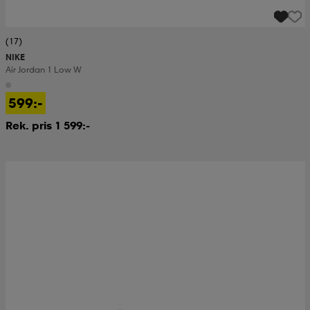
(17)
NIKE
Air Jordan 1 Low W
599:-
Rek. pris 1 599:-