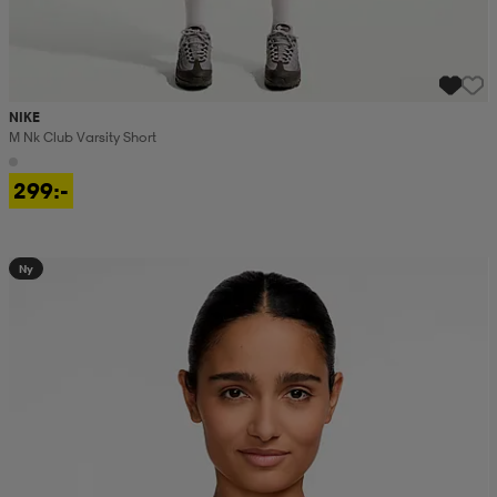
NIKE
M Nk Club Varsity Short
299:-
Ny