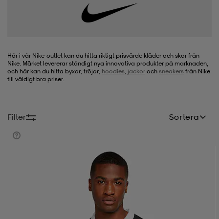
-bh
ingsskor
por
ingsskor
por
ler
por
ler
ler
kläder
usskor
Här i vår Nike-outlet kan du hitta riktigt prisvärde kläder och skor från
Nike. Märket levererar ständigt nya innovativa produkter på marknaden,
och här kan du hitta byxor, tröjor,
hoodies
,
jackor
och
sneakers
från Nike
till väldigt bra priser.
kläder
stövlar
öjor & skjortor
stövlar
asögon
stövlar
Filter
Sortera
s
r & stövlar
kläder
usskor
r
r & stövlar
r
skor
r
r & stövlar
äder
skor
asögon
lbehör
asögon
skor
r
lbehör