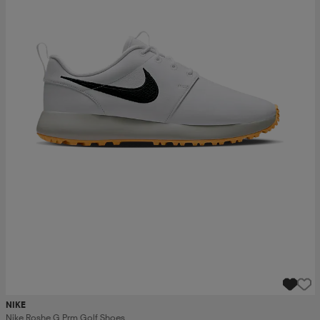
NIKE
Nike Roshe G Prm Golf Shoes