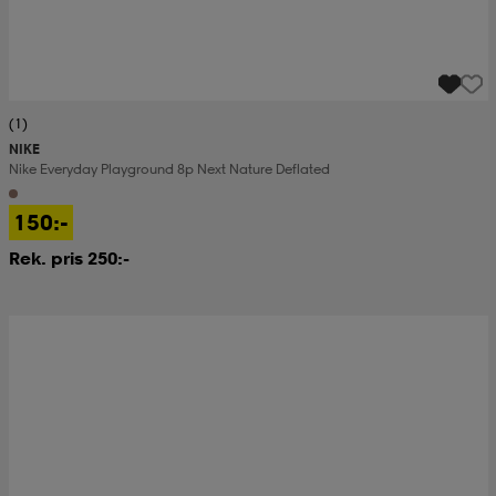
(1)
NIKE
Nike Everyday Playground 8p Next Nature Deflated
150:-
Rek. pris 250:-