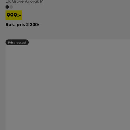
Elk Grove Anorak M
999:-
Rek. pris 2 300:-
Prispressad