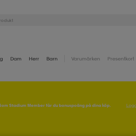
ng
Dam
Herr
Barn
Varumärken
Presentkort
! Som Stadium Member får du bonuspoäng på dina köp.
Logg