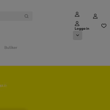
Logga in
Butiker
a in