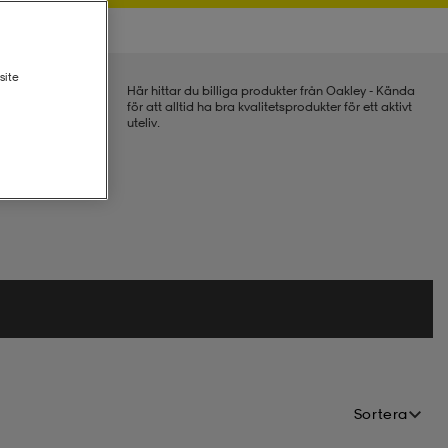
site
Här hittar du billiga produkter från Oakley - Kända
för att alltid ha bra kvalitetsprodukter för ett aktivt
uteliv.
Sortera