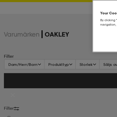
Your Cook
By clicking 
navigation, 
Varumärken
OAKLEY
Filter
Dam/Herr/Barn
Produkttyp
Storlek
Säljs a
Filter