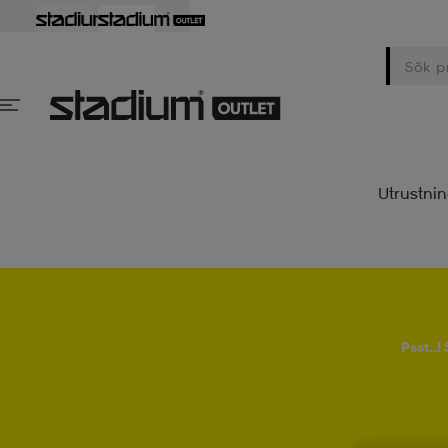
Utrustni
Psst..