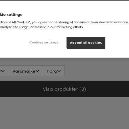
ie settings
“Accept All Cookies”, you agree to the storing of cookies on your device to enhance 
analyze site usage, and assist in our marketing efforts.
Cookies settings
Accept all cookies
v
Varumärke
Färg
Visa produkter (8)