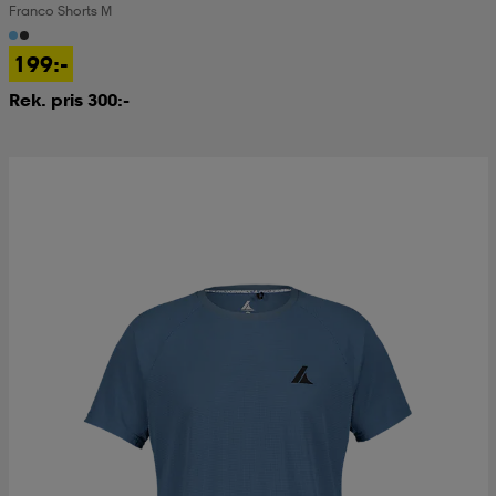
Franco Shorts M
kar & vantar
ställ
e
199:-
Rek. pris 300:-
r & pannband
e
ställ
lagg
lagg