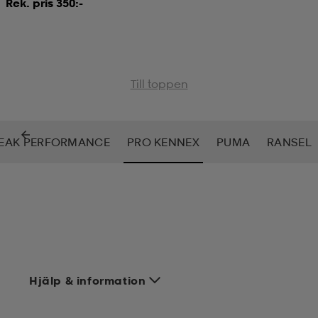
Rek. pris 350:-
Till toppen
EAK PERFORMANCE
PRO KENNEX
PUMA
RANSEL
Hjälp & information