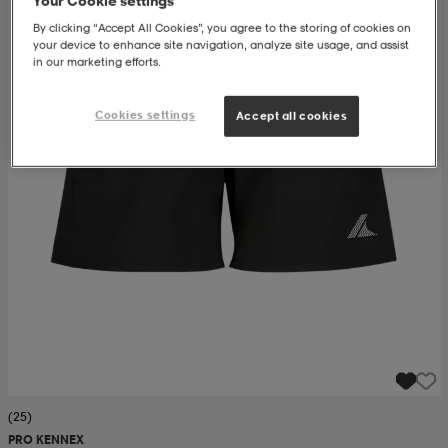
Your Cookie settings
By clicking “Accept All Cookies”, you agree to the storing of cookies on
ngar & kjolar
äder
lbehör
läder
- & träningsskor
your device to enhance site navigation, analyze site usage, and assist
in our marketing efforts.
Cookies settings
 & Baddräkter
r
ller
Accept all cookies
r
läder
ukar
läder
ukar
kar & vantar
e
kar & vantar
r
ukar
r & pannband
ställ
(25)
PRO KENNEX