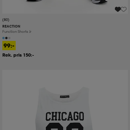
(80)
REACTION
Function Shorts Jr
99:-
Rek. pris 150:-