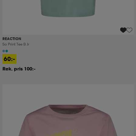
REACTION
So Print Tee B Jr
60:-
Rek. pris 100:-