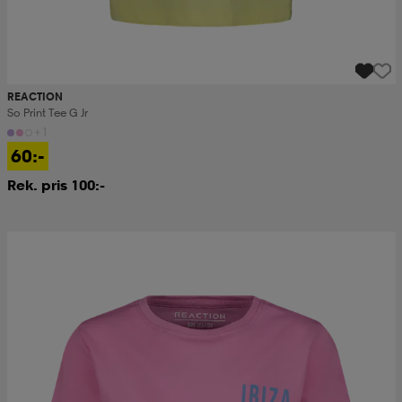
REACTION
So Print Tee G Jr
+1
60:-
Rek. pris 100:-