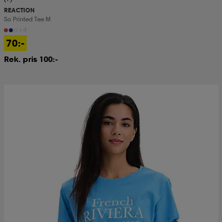
REACTION
So Printed Tee M
+4
70:-
Rek. pris 100:-