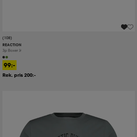
(108)
REACTION
3p Boxer Jr
99:-
Rek. pris 200:-