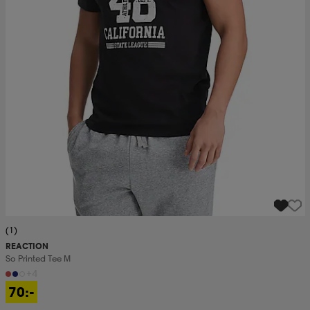
(1)
REACTION
So Printed Tee M
+4
70:-