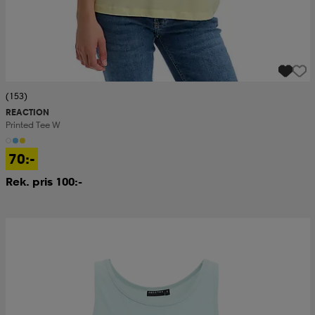
(153)
REACTION
Printed Tee W
70:-
Rek. pris 100:-