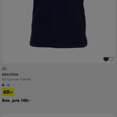
(2)
REACTION
So Summer Tank M
60:-
Rek. pris 100:-