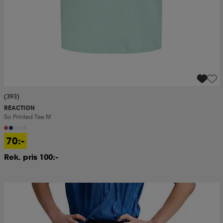
(393)
REACTION
So Printed Tee M
+4
70:-
Rek. pris 100:-