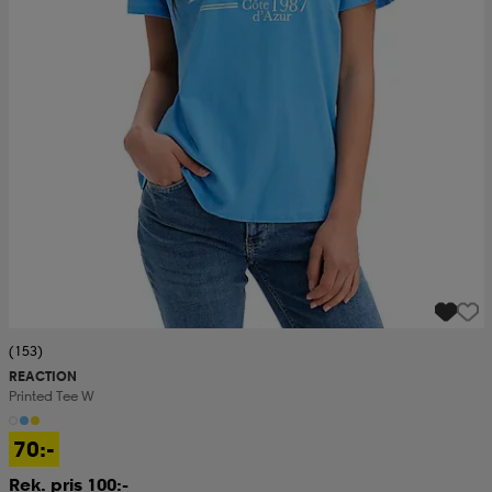
(153)
REACTION
Printed Tee W
70:-
Rek. pris 100:-