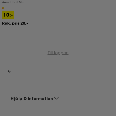
Aero F Ball Mix
kar & vantar
ställ
e
10:-
Rek. pris 20:-
r & pannband
e
ställ
lagg
Till toppen
lagg
Hjälp & information