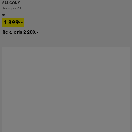
SAUCONY
Triumph 23
kar & vantar
ställ
e
1 399:-
Rek. pris 2 200:-
r & pannband
e
ställ
lagg
lagg