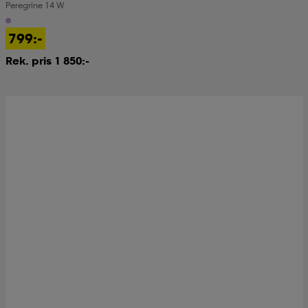
Peregrine 14 W
799:-
Rek. pris 1 850:-