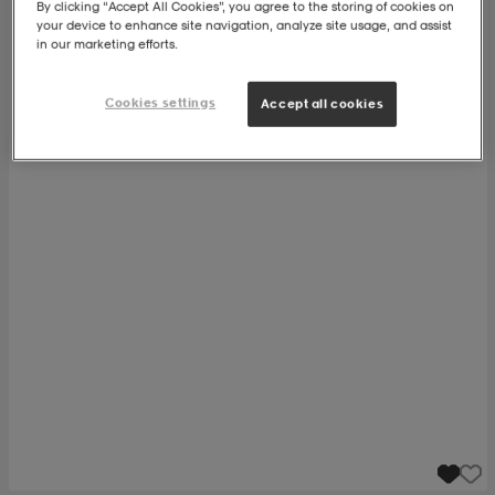
By clicking “Accept All Cookies”, you agree to the storing of cookies on
your device to enhance site navigation, analyze site usage, and assist
in our marketing efforts.
ngar & kjolar
äder
lbehör
läder
- & träningsskor
Cookies settings
Accept all cookies
 & Baddräkter
r
ller
r
läder
ukar
läder
ukar
kar & vantar
e
kar & vantar
r
ukar
r & pannband
ställ