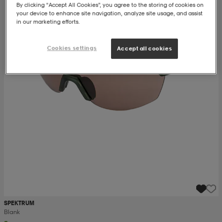
By clicking “Accept All Cookies”, you agree to the storing of cookies on
your device to enhance site navigation, analyze site usage, and assist
ngar & kjolar
äder
lbehör
läder
- & träningsskor
in our marketing efforts.
Cookies settings
Accept all cookies
 & Baddräkter
r
ller
r
läder
ukar
läder
ukar
kar & vantar
e
kar & vantar
r
SPEKTRUM
ukar
r & pannband
ställ
Blank