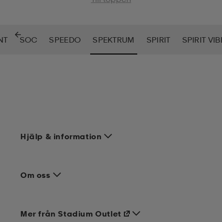
NT
SOC
SPEEDO
SPEKTRUM
SPIRIT
SPIRIT VI
Hjälp & information
Om oss
Mer från Stadium Outlet