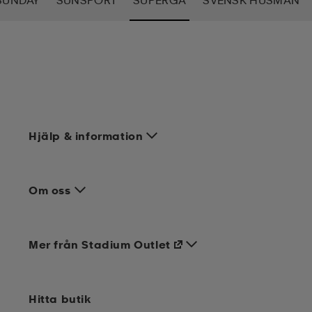
SUNDAY
SUNSPORT
SUPERGA
SVENSK HUSMAN
Hjälp & information
Om oss
Mer från Stadium Outlet
Hitta butik