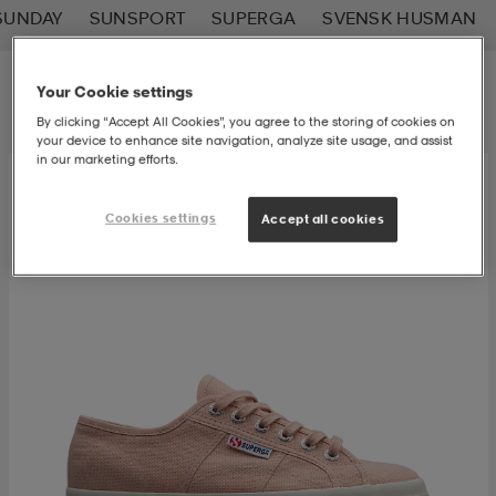
SUNDAY
SUNSPORT
SUPERGA
SVENSK HUSMAN
-bh
ingsskor
por
ingsskor
por
ler
Filter
Sortera
Your Cookie settings
By clicking “Accept All Cookies”, you agree to the storing of cookies on
por
ler
ler
kläder
usskor
your device to enhance site navigation, analyze site usage, and assist
in our marketing efforts.
kläder
stövlar
öjor & skjortor
stövlar
asögon
stövlar
Cookies settings
Accept all cookies
s
r & stövlar
kläder
usskor
r
r & stövlar
r
skor
r
r & stövlar
äder
skor
asögon
lbehör
asögon
skor
r
lbehör