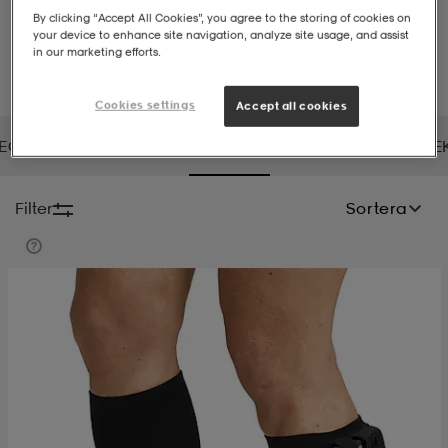
By clicking “Accept All Cookies”, you agree to the storing of cookies on
your device to enhance site navigation, analyze site usage, and assist
-bh
ingsskor
por
ingsskor
por
ler
in our marketing efforts.
Cookies settings
Accept all cookies
por
ler
ler
kläder
usskor
ECNIFIBRE
TENSON
THERMIC
TIMBERLAND
TRE
kläder
stövlar
öjor & skjortor
stövlar
asögon
stövlar
Filter
Sortera
s
r & stövlar
kläder
usskor
r
r & stövlar
r
skor
r
r & stövlar
äder
skor
asögon
lbehör
asögon
skor
r
lbehör