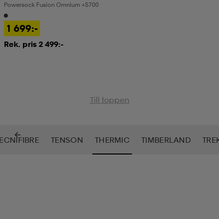
Powersock Fusion Omnium +s700
kar & vantar
ställ
e
1 699:-
Rek. pris 2 499:-
r & pannband
e
ställ
lagg
Till toppen
lagg
ECNIFIBRE
TENSON
THERMIC
TIMBERLAND
TRE