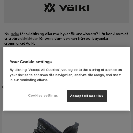
-bh
ingsskor
por
ingsskor
por
ler
por
ler
ler
kläder
usskor
Ny
jacka
för skidåkning eller nya byxor för snowboard? Här har vi samlat
alla våra
skidkläder
för barn, dam och herr från det bayerska
alpinmärket Völkl.
kläder
stövlar
öjor & skjortor
stövlar
asögon
stövlar
Your Cookie settings
Filter
Sortera
By clicking “Accept All Cookies”, you agree to the storing of cookies on
your device to enhance site navigation, analyze site usage, and assist
s
r & stövlar
kläder
usskor
r
r & stövlar
in our marketing efforts.
Prispressad
Cookies settings
Accept all cookies
r
skor
r
r & stövlar
äder
skor
asögon
lbehör
asögon
skor
r
lbehör