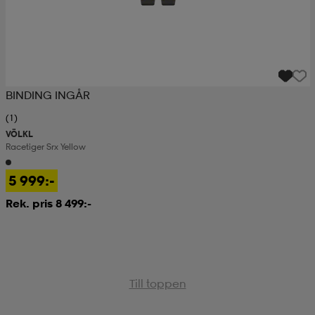
BINDING INGÅR
(1)
VÖLKL
Racetiger Srx Yellow
5 999:-
Rek. pris 8 499:-
Till toppen