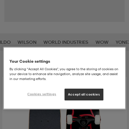
-bh
ingsskor
por
ingsskor
por
ler
por
ler
ler
kläder
usskor
ILDO
WILSON
WORLD INDUSTRIES
WOW
YONE
kläder
stövlar
öjor & skjortor
stövlar
asögon
stövlar
Filter
Sortera
Your Cookie settings
By clicking “Accept All Cookies”, you agree to the storing of cookies on
your device to enhance site navigation, analyze site usage, and assist
s
r & stövlar
kläder
usskor
r
r & stövlar
in our marketing efforts.
Cookies settings
Accept all cookies
r
skor
r
r & stövlar
äder
skor
asögon
lbehör
asögon
skor
r
lbehör