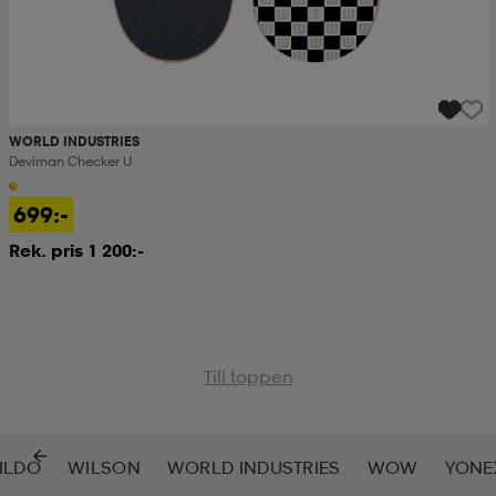
WORLD INDUSTRIES
Deviman Checker U
699:-
Rek. pris 1 200:-
Till toppen
ILDO
WILSON
WORLD INDUSTRIES
WOW
YONE