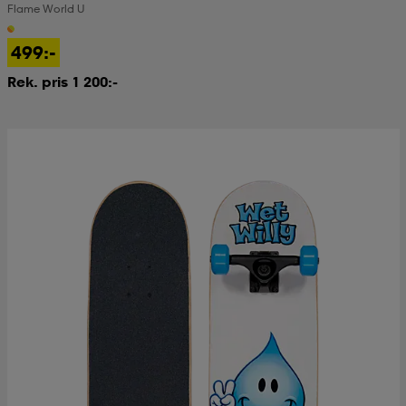
Flame World U
kar & vantar
ställ
e
499:-
Rek. pris 1 200:-
r & pannband
e
ställ
lagg
lagg