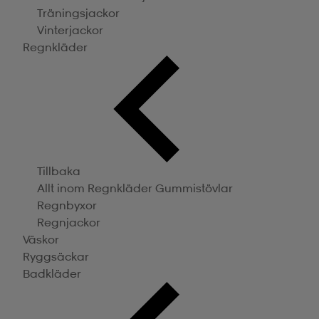
Träningsjackor
Vinterjackor
Regnkläder
Tillbaka
Allt inom Regnkläder
Gummistövlar
Regnbyxor
Regnjackor
Väskor
Ryggsäckar
Badkläder