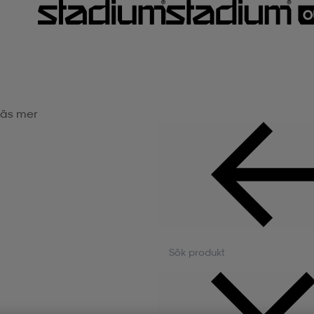
äs mer