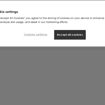
ie settings
“Accept All Cookies”, you agree to the storing of cookies on your device to enhance 
analyze site usage, and assist in our marketing efforts.
Sökresultatet visas här!
Cookies settings
Accept all cookies