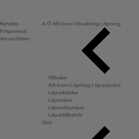
Nyheter
A-Ö
Allt inom Utrustning
Löpning
Prispressat
Varumärken
Tillbaka
Allt inom Löpning
Löparjackor
Löparkläder
Löparskor
Löparstrumpor
Löpartillbehör
Skor