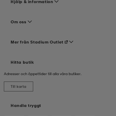
Hjälp & information
ngar & kjolar
äder
lbehör
läder
- & träningsskor
Om oss
 & Baddräkter
r
ller
Mer från Stadium Outlet
r
läder
ukar
Hitta butik
läder
ukar
kar & vantar
Adresser och öppettider till alla våra butiker.
Till karta
e
kar & vantar
r
Handla tryggt
ukar
r & pannband
ställ