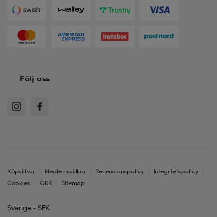
kar & vantar
ställ
e
r & pannband
e
Följ oss
ställ
lagg
lagg
Köpvillkor
Medlemsvillkor
Recensionspolicy
Integritetspolicy
Cookies
ODR
Sitemap
Sverige - SEK