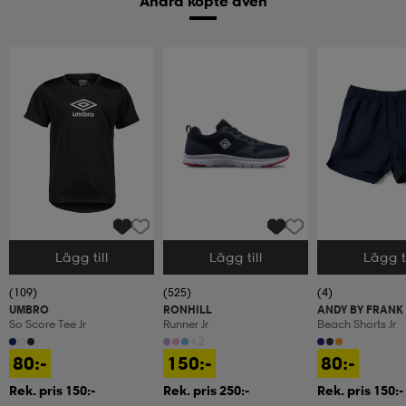
Andra köpte även
Lägg till
Lägg till
Lägg ti
Välj storlek
Välj storlek
Välj storlek
(109)
(525)
(4)
UMBRO
RONHILL
ANDY BY FRANK
So Score Tee Jr
Runner Jr
Beach Shorts Jr
+2
80:-
150:-
80:-
Rek. pris 150:-
Rek. pris 250:-
Rek. pris 150:-