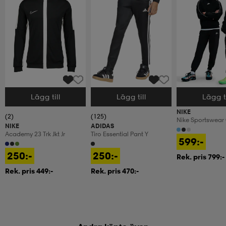
Lägg till
Lägg till
Lägg ti
Välj storlek
Välj storlek
Välj storlek
NIKE
(2)
(125)
Nike Sportswear
NIKE
ADIDAS
Fleece Big Kid
Academy 23 Trk Jkt Jr
Tiro Essential Pant Y
599:-
250:-
250:-
Rek. pris 799:-
Rek. pris 449:-
Rek. pris 470:-