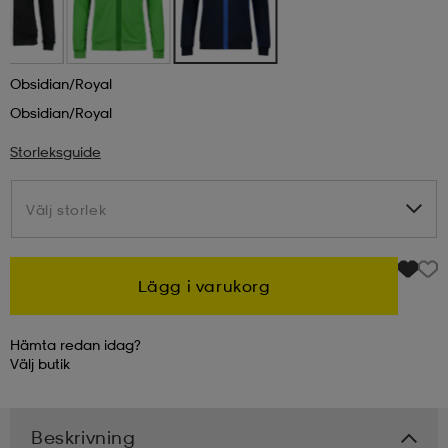
kar & vantar
ställ
e
Obsidian/royal
Obsidian/royal
r & pannband
e
Storleksguide
ställ
lagg
Välj storlek
Välj storlek
lagg
Lägg i varukorg
Hämta redan idag?
Välj
butik
Beskrivning