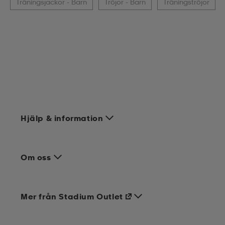
Träningsjackor - Barn
Tröjor - Barn
Träningströjor
Hjälp & information
Om oss
Mer från Stadium Outlet