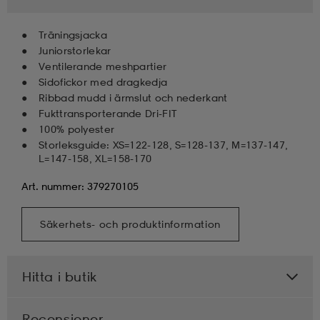
Träningsjacka
Juniorstorlekar
Ventilerande meshpartier
Sidofickor med dragkedja
Ribbad mudd i ärmslut och nederkant
Fukttransporterande Dri-FIT
100% polyester
Storleksguide: XS=122-128, S=128-137, M=137-147,
L=147-158, XL=158-170
Art. nummer: 379270105
Säkerhets- och produktinformation
Hitta i butik
Recensioner