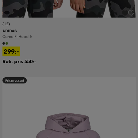
(12)
ADIDAS
Camo Fl Hood Jr
299:-
Rek. pris 550:-
Prispressad