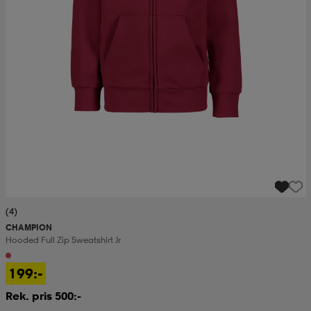
(4)
CHAMPION
Hooded Full Zip Sweatshirt Jr
199:-
Rek. pris 500:-