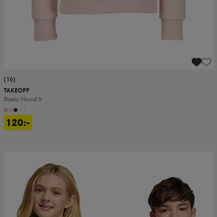
(16)
TAKEOFF
Basic Hood Jr
+1
120:-