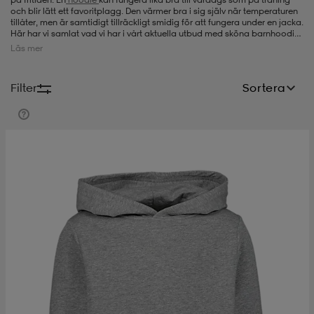
och blir lätt ett favoritplagg. Den värmer bra i sig själv när temperaturen
tillåter, men är samtidigt tillräckligt smidig för att fungera under en jacka.
-bh
ingsskor
por
ingsskor
por
ler
Här har vi samlat vad vi har i vårt aktuella utbud med sköna barnhoodies
från olika kvalitetsmärken som
Nike
och
Puma
. Hos oss hittar du alltid
Läs mer
prisvärda produkter, så titta gärna in och se var vi har att erbjuda för
tillfället när du letar efter en ny hoodie för barn.
por
ler
ler
kläder
usskor
Filter
Sortera
kläder
stövlar
öjor & skjortor
stövlar
asögon
stövlar
s
r & stövlar
kläder
usskor
r
r & stövlar
r
skor
r
r & stövlar
äder
skor
asögon
lbehör
asögon
skor
r
lbehör