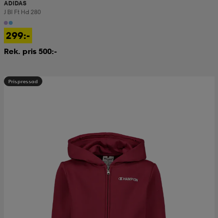
ADIDAS
J Bl Ft Hd 280
299:-
Rek. pris 500:-
Prispressad