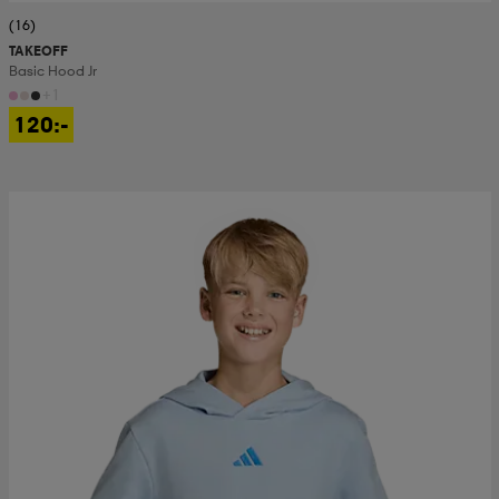
(16)
TAKEOFF
Basic Hood Jr
+1
120:-