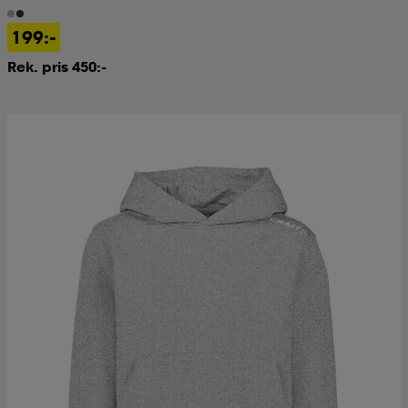
199:-
Rek. pris 450:-