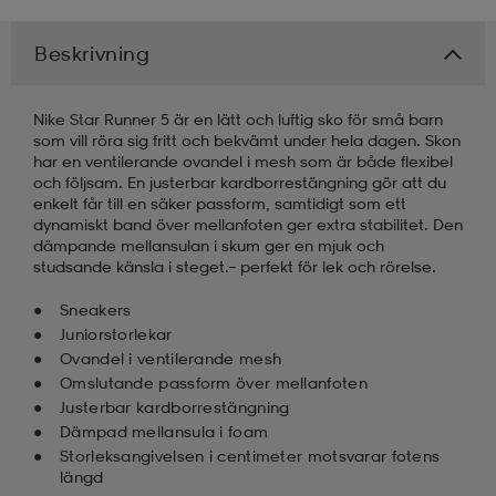
kar & vantar
ställ
e
Beskrivning
Nike Star Runner 5 är en lätt och luftig sko för små barn
r & pannband
e
som vill röra sig fritt och bekvämt under hela dagen. Skon
har en ventilerande ovandel i mesh som är både flexibel
och följsam. En justerbar kardborrestängning gör att du
enkelt får till en säker passform, samtidigt som ett
ställ
lagg
dynamiskt band över mellanfoten ger extra stabilitet. Den
dämpande mellansulan i skum ger en mjuk och
studsande känsla i steget.– perfekt för lek och rörelse.
lagg
Sneakers
Juniorstorlekar
Ovandel i ventilerande mesh
Omslutande passform över mellanfoten
Justerbar kardborrestängning
Dämpad mellansula i foam
Storleksangivelsen i centimeter motsvarar fotens
längd