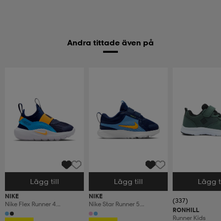
Andra tittade även på
Lägg till
Lägg till
Lägg ti
Välj storlek
Välj storlek
Välj storlek
NIKE
NIKE
(337)
Nike Flex Runner 4
Nike Star Runner 5
RONHILL
Baby/toddler Sho
Baby/toddler Sho
Runner Kids