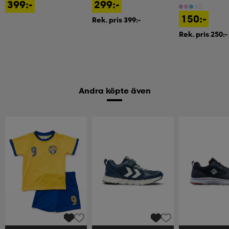
399:-
299:-
+2
150:-
Rek. pris 399:-
Rek. pris 250:-
Andra köpte även