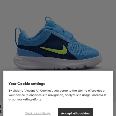
-bh
ingsskor
por
ingsskor
por
ler
por
ler
ler
kläder
usskor
kläder
stövlar
öjor & skjortor
stövlar
asögon
stövlar
s
r & stövlar
kläder
usskor
r
r & stövlar
Your Cookie settings
r
skor
r
r & stövlar
äder
skor
By clicking “Accept All Cookies”, you agree to the storing of cookies on
your device to enhance site navigation, analyze site usage, and assist
1
/
8
in our marketing efforts.
University Blue
asögon
lbehör
asögon
skor
r
lbehör
University Blue
Cookies settings
Accept all cookies