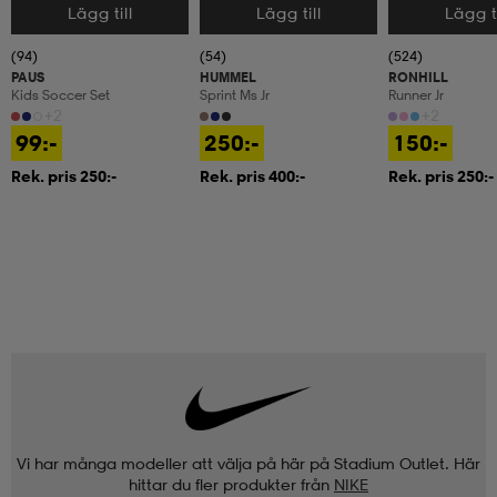
Lägg till
Lägg till
Lägg ti
Välj storlek
Välj storlek
Välj storlek
(94)
(54)
(524)
PAUS
HUMMEL
RONHILL
Kids Soccer Set
Sprint Ms Jr
Runner Jr
+2
+2
99:-
250:-
150:-
Rek. pris 250:-
Rek. pris 400:-
Rek. pris 250:-
Vi har många modeller att välja på här på Stadium Outlet. Här
hittar du fler produkter från
NIKE