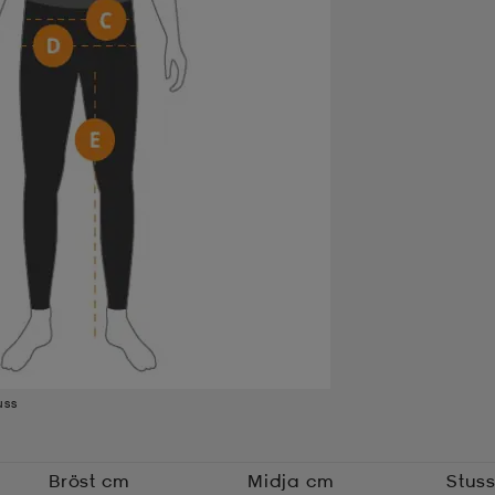
uss
Bröst cm
Midja cm
Stus