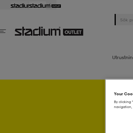
Utrustni
Your Cook
By clicking 
Psst..
navigation, 