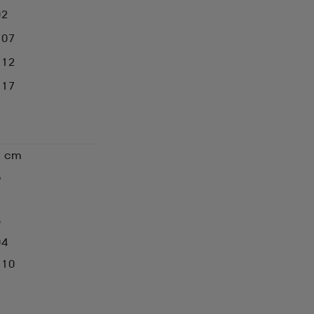
02
107
112
117
s cm
6
2
8
04
110