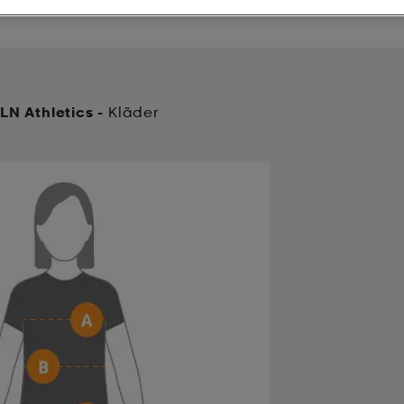
LN Athletics -
Kläder