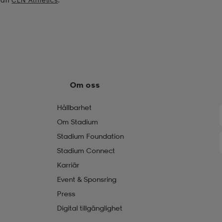
från
CLN Athletics
.
Om oss
Hållbarhet
Om Stadium
Stadium Foundation
Stadium Connect
Karriär
Event & Sponsring
Press
Digital tillgänglighet