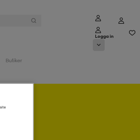
Logga in
Butiker
site
a in