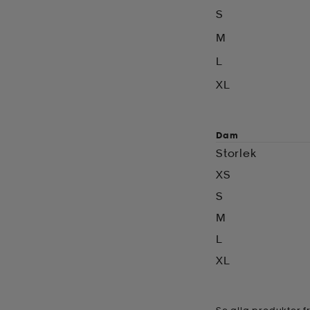
S
M
L
XL
Dam
Storlek
XS
S
M
L
XL