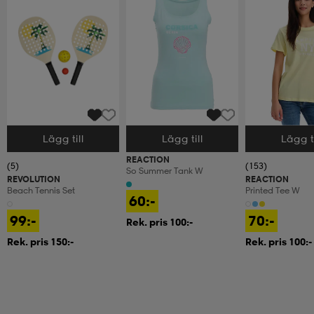
Lägg till
Lägg till
Lägg ti
Välj storlek
Välj storlek
Välj storlek
REACTION
(5)
(153)
So Summer Tank W
REVOLUTION
REACTION
Beach Tennis Set
Printed Tee W
60:-
99:-
70:-
Rek. pris 100:-
Rek. pris 150:-
Rek. pris 100:-