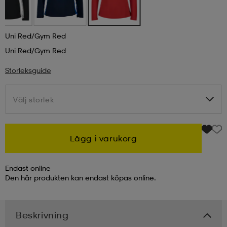
kar & vantar
ställ
e
Uni Red/gym Red
Uni Red/gym Red
r & pannband
e
Storleksguide
ställ
lagg
Välj storlek
Välj storlek
lagg
Lägg i varukorg
Endast online
Den här produkten kan endast köpas online.
Beskrivning