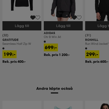
Lägg till
Lägg till
Lägg ti
Välj storlek
Välj storlek
Välj storlek
ADIDAS
(32)
(31)
Otr B Win Jkt
GRATITUDE
RONHILL
Seamless Half Zip W
Run Wind Jacket
699:-
199:-
299:-
Rek. pris 1 200:-
Rek. pris 400:-
Rek. pris 600:-
Andra köpte också