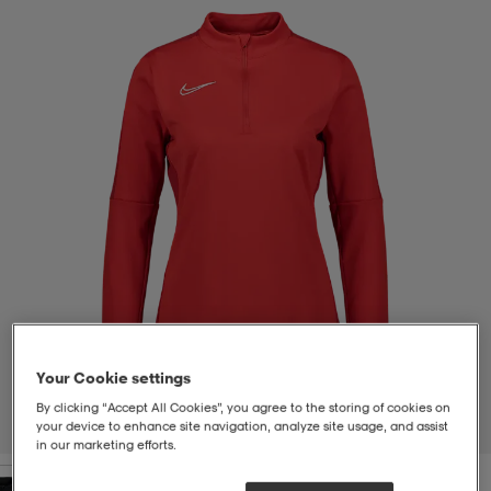
-bh
ingsskor
por
ingsskor
por
ler
por
ler
ler
kläder
usskor
kläder
stövlar
öjor & skjortor
stövlar
asögon
stövlar
s
r & stövlar
kläder
usskor
r
r & stövlar
r
skor
r
r & stövlar
äder
skor
Your Cookie settings
By clicking “Accept All Cookies”, you agree to the storing of cookies on
your device to enhance site navigation, analyze site usage, and assist
1
/
4
in our marketing efforts.
asögon
lbehör
asögon
skor
r
lbehör