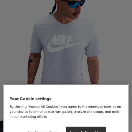
-bh
ingsskor
por
ingsskor
por
ler
por
ler
ler
kläder
usskor
kläder
stövlar
öjor & skjortor
stövlar
asögon
stövlar
s
r & stövlar
kläder
usskor
r
r & stövlar
Your Cookie settings
r
skor
r
r & stövlar
äder
skor
By clicking “Accept All Cookies”, you agree to the storing of cookies on
1
/
3
your device to enhance site navigation, analyze site usage, and assist
in our marketing efforts.
asögon
lbehör
asögon
skor
r
lbehör