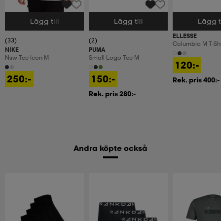
Lägg till
Lägg till
Lägg ti
Välj storlek
Välj storlek
Välj storlek
ELLESSE
(33)
(2)
Columbia M T-Shi
NIKE
PUMA
Nsw Tee Icon M
Small Logo Tee M
120:-
250:-
150:-
Rek. pris 400:-
Rek. pris 280:-
Andra köpte också