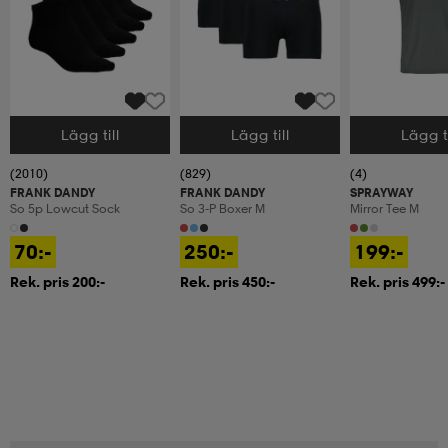
Lägg till
Lägg till
Lägg ti
Välj storlek
Välj storlek
Välj storlek
(2010)
(829)
(4)
FRANK DANDY
FRANK DANDY
SPRAYWAY
So 5p Lowcut Sock
So 3-P Boxer M
Mirror Tee M
70:-
250:-
199:-
Rek. pris 200:-
Rek. pris 450:-
Rek. pris 499:-