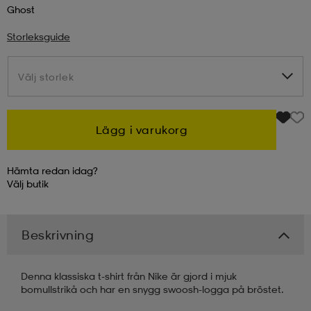
Ghost
kar & vantar
ställ
e
Storleksguide
Välj storlek
Välj storlek
r & pannband
e
Lägg i varukorg
ställ
lagg
Hämta redan idag?
Välj
butik
lagg
Beskrivning
Denna klassiska t-shirt från Nike är gjord i mjuk
bomullstrikå och har en snygg swoosh-logga på bröstet.