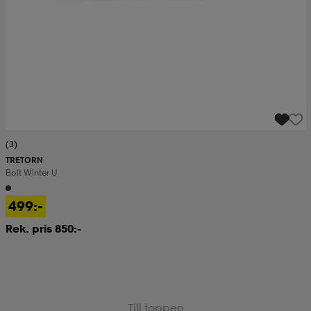
(3)
TRETORN
Bolt Winter U
499:-
Rek. pris 850:-
Till toppen