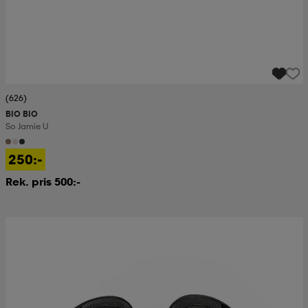
(626)
BIO BIO
So Jamie U
250:-
Rek. pris 500:-