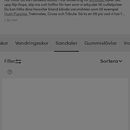
upp flip-flops, slip-ins och tofflor för herr som vi erbjuder till outletpriser.
Du kan hitta dina favoriter bland kända varumärken som till exempel
-bh
ingsskor
por
ingsskor
por
ler
Hush Puppies
, Trekmates, Cross och Tribute. Så ta en titt på vad vi har för
tillfället i fråga om sandaler för herr.
Läs mer
por
ler
ler
kläder
usskor
skor
Vandringsskor
Sandaler
Gummistövlar
In
kläder
stövlar
öjor & skjortor
stövlar
asögon
stövlar
Filter
Sortera
s
r & stövlar
kläder
usskor
r
r & stövlar
r
skor
r
r & stövlar
äder
skor
asögon
lbehör
asögon
skor
r
lbehör