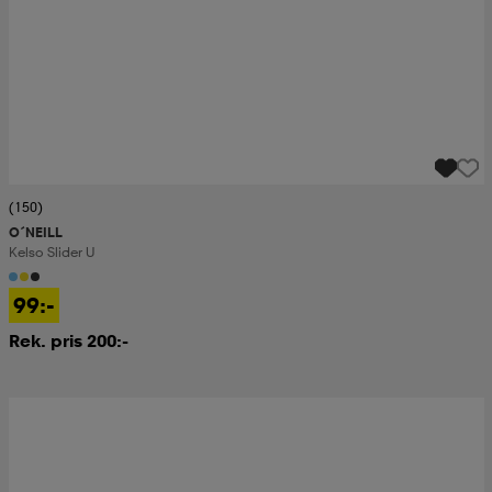
(150)
O´NEILL
Kelso Slider U
99:-
Rek. pris 200:-