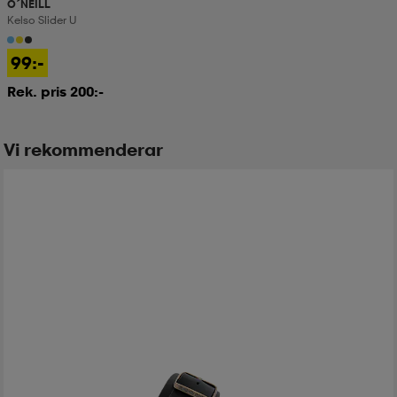
O´NEILL
Kelso Slider U
99:-
Rek. pris 200:-
Vi rekommenderar