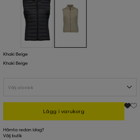
kar & vantar
ställ
e
r & pannband
e
Khaki Beige
ställ
lagg
Khaki Beige
lagg
Välj storlek
Välj storlek
Lägg i varukorg
Hämta redan idag?
Välj
butik