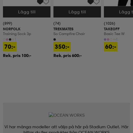
Lägg till
Lägg till
Lägg ti
Välj storlek
Välj storlek
Välj storlek
(899)
(74)
(1026)
NORFOLK
TREKMATES
TAKEOFF
Training Sock 3p
So Campfire Chair
Basic Tee W
+1
+4
70:-
350:-
60:-
Rek. pris 100:-
Rek. pris 600:-
Vi har många modeller att välja på här på Stadium Outlet. Här
hittar du fler produkter från
OCEAN WORKS