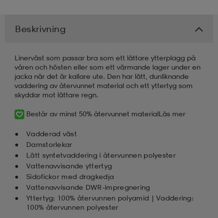
Beskrivning
Linerväst som passar bra som ett lättare ytterplagg på
våren och hösten eller som ett värmande lager under en
jacka när det är kallare ute. Den har lätt, dunliknande
vaddering av återvunnet material och ett yttertyg som
skyddar mot lättare regn.
Består av minst 50% återvunnet material
Läs mer
Vadderad väst
Damstorlekar
Lätt syntetvaddering i återvunnen polyester
Vattenavvisande yttertyg
Sidofickor med dragkedja
Vattenavvisande DWR-impregnering
Yttertyg: 100% återvunnen polyamid | Vaddering:
100% återvunnen polyester