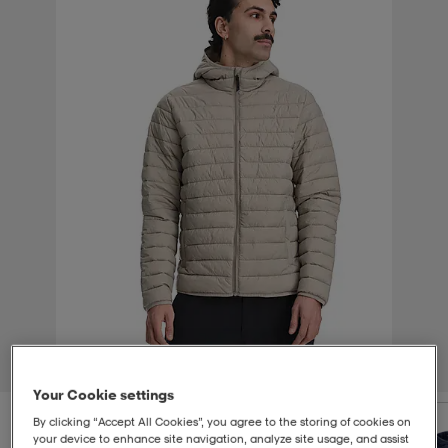
-bh
ingsskor
por
ingsskor
por
ler
por
ler
ler
kläder
usskor
kläder
stövlar
öjor & skjortor
stövlar
asögon
stövlar
s
r & stövlar
kläder
usskor
r
r & stövlar
r
skor
r
r & stövlar
äder
skor
1
/
4
Your Cookie settings
asögon
lbehör
asögon
skor
r
lbehör
By clicking “Accept All Cookies”, you agree to the storing of cookies on
your device to enhance site navigation, analyze site usage, and assist