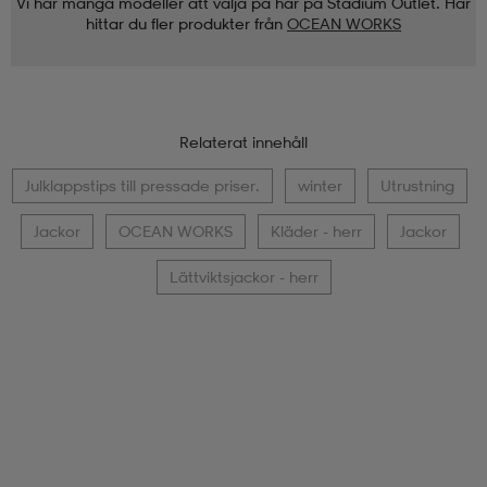
Vi har många modeller att välja på här på Stadium Outlet. Här
hittar du fler produkter från
OCEAN WORKS
Relaterat innehåll
Julklappstips till pressade priser.
winter
Utrustning
Jackor
OCEAN WORKS
Kläder - herr
Jackor
Lättviktsjackor - herr