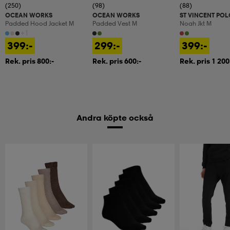
(250)
(98)
(88)
OCEAN WORKS
OCEAN WORKS
ST VINCENT POL
Padded Hood Jacket M
Padded Vest M
Noah Jkt M
+1
399:-
299:-
399:-
Rek. pris 800:-
Rek. pris 600:-
Rek. pris 1 200
Andra köpte också