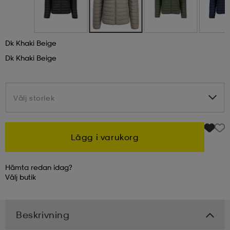
kar & vantar
ställ
e
Dk Khaki Beige
Dk Khaki Beige
r & pannband
e
Välj storlek
Välj storlek
ställ
lagg
Lägg i varukorg
lagg
Hämta redan idag?
Välj
butik
Beskrivning