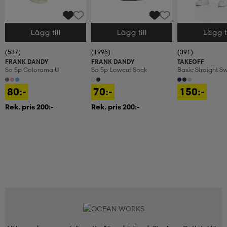
Lägg till
Lägg till
Lägg ti
Välj storlek
Välj storlek
Välj storlek
(587)
(1995)
(391)
FRANK DANDY
FRANK DANDY
TAKEOFF
So 5p Colorama U
So 5p Lowcut Sock
Basic Straight S
80:-
70:-
150:-
Rek. pris 200:-
Rek. pris 200:-