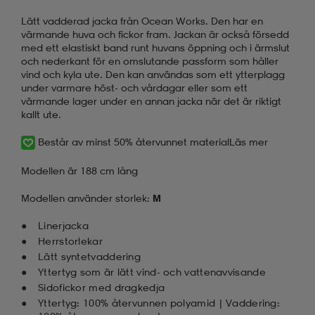
Lätt vadderad jacka från Ocean Works. Den har en
värmande huva och fickor fram. Jackan är också försedd
med ett elastiskt band runt huvans öppning och i ärmslut
och nederkant för en omslutande passform som håller
vind och kyla ute. Den kan användas som ett ytterplagg
under varmare höst- och vårdagar eller som ett
värmande lager under en annan jacka när det är riktigt
kallt ute.
Består av minst 50% återvunnet material
Läs mer
Modellen är 188 cm lång
Modellen använder storlek:
M
Linerjacka
Herrstorlekar
Lätt syntetvaddering
Yttertyg som är lätt vind- och vattenavvisande
Sidofickor med dragkedja
Yttertyg: 100% återvunnen polyamid | Vaddering: