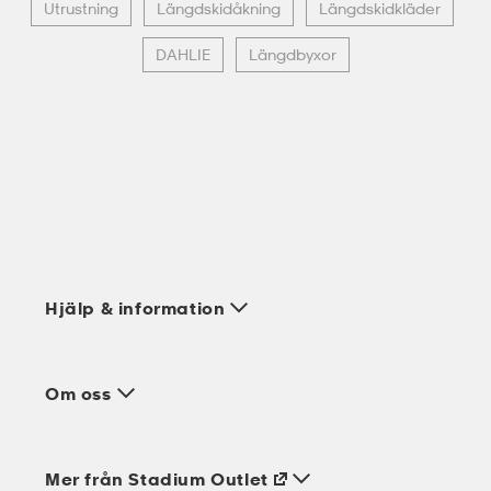
Utrustning
Längdskidåkning
Längdskidkläder
DAHLIE
Längdbyxor
Hjälp & information
Om oss
Mer från Stadium Outlet