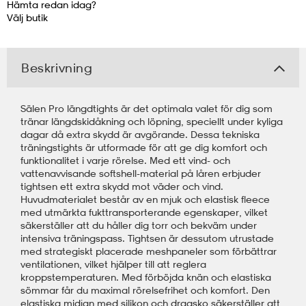
Hämta redan idag?
Välj
butik
kar & vantar
ställ
e
Beskrivning
r & pannband
e
Sälen Pro längdtights är det optimala valet för dig som
tränar längdskidåkning och löpning, speciellt under kyliga
ställ
lagg
dagar då extra skydd är avgörande. Dessa tekniska
träningstights är utformade för att ge dig komfort och
funktionalitet i varje rörelse. Med ett vind- och
vattenavvisande softshell-material på låren erbjuder
lagg
tightsen ett extra skydd mot väder och vind.
Huvudmaterialet består av en mjuk och elastisk fleece
med utmärkta fukttransporterande egenskaper, vilket
säkerställer att du håller dig torr och bekväm under
intensiva träningspass. Tightsen är dessutom utrustade
med strategiskt placerade meshpaneler som förbättrar
ventilationen, vilket hjälper till att reglera
kroppstemperaturen. Med förböjda knän och elastiska
sömmar får du maximal rörelsefrihet och komfort. Den
elastiska midjan med silikon och dragsko säkerställer att