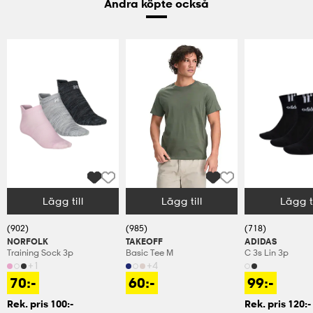
Andra köpte också
Lägg till
Lägg till
Lägg ti
Välj storlek
Välj storlek
Välj storlek
(902)
(985)
(718)
NORFOLK
TAKEOFF
ADIDAS
Training Sock 3p
Basic Tee M
C 3s Lin 3p
+1
+4
70:-
60:-
99:-
Rek. pris 100:-
Rek. pris 120:-