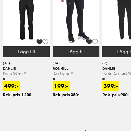
Lägg till
Lägg till
Lägg ti
Välj storlek
Välj storlek
Välj storlek
(18)
(34)
(7)
DAHLIE
RONHILL
DAHLIE
Pants Sälen M
Run Tights M
Pants Run Fast M
499:-
199:-
399:-
Rek. pris 1 200:-
Rek. pris 350:-
Rek. pris 900:-