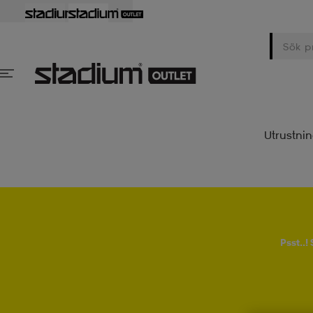
Utrustni
Psst..