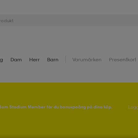
ng
Dam
Herr
Barn
Varumärken
Presentkort
! Som Stadium Member får du bonuspoäng på dina köp.
Logg