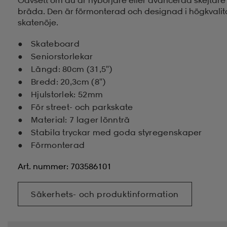
bräda. Den är förmonterad och designad i högkvalit
skatenöje.
Skateboard
Seniorstorlekar
Längd: 80cm (31,5")
Bredd: 20,3cm (8")
Hjulstorlek: 52mm
För street- och parkskate
Material: 7 lager lönnträ
Stabila tryckar med goda styregenskaper
Förmonterad
Art. nummer: 703586101
Säkerhets- och produktinformation