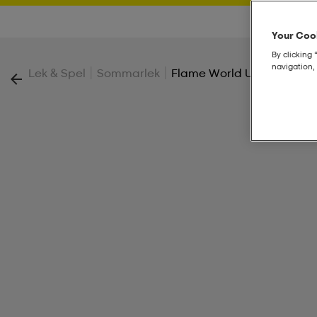
Your Cook
By clicking 
navigation, 
|
|
Lek & Spel
Sommarlek
Flame World U