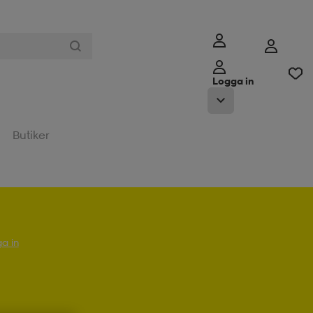
Logga in
Butiker
a in