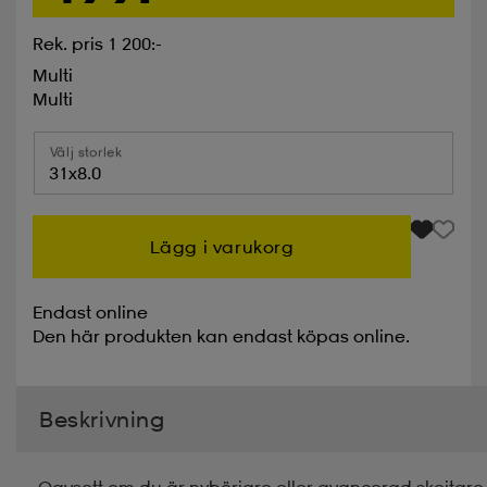
Rek. pris 1 200:-
Multi
Multi
Välj storlek
31x8.0
Lägg i varukorg
Endast online
Den här produkten kan endast köpas online.
Beskrivning
Oavsett om du är nybörjare eller avancerad skejtare 