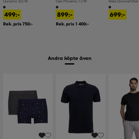
Duramo Sl2 M
Gel-Phoenix 13 M
Nike Downshifter
499:-
899:-
699:-
Rek. pris 750:-
Rek. pris 1 400:-
Andra köpte även