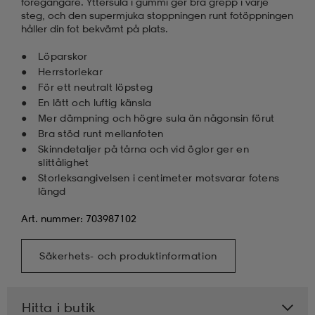
föregångare. Yttersula i gummi ger bra grepp i varje
steg, och den supermjuka stoppningen runt fotöppningen
håller din fot bekvämt på plats.
Löparskor
Herrstorlekar
För ett neutralt löpsteg
En lätt och luftig känsla
Mer dämpning och högre sula än någonsin förut
Bra stöd runt mellanfoten
Skinndetaljer på tårna och vid öglor ger en
slittålighet
Storleksangivelsen i centimeter motsvarar fotens
längd
Art. nummer: 703987102
Säkerhets- och produktinformation
Hitta i butik