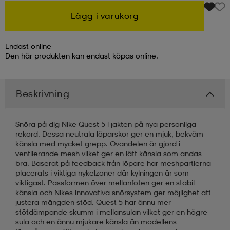
Lägg i varukorg
kar & vantar
ställ
e
Endast online
Den här produkten kan endast köpas online.
r & pannband
e
Beskrivning
ställ
lagg
Snöra på dig Nike Quest 5 i jakten på nya personliga
rekord. Dessa neutrala löparskor ger en mjuk, bekväm
lagg
känsla med mycket grepp. Ovandelen är gjord i
ventilerande mesh vilket ger en lätt känsla som andas
bra. Baserat på feedback från löpare har meshpartierna
placerats i viktiga nykelzoner där kylningen är som
viktigast. Passformen över mellanfoten ger en stabil
känsla och Nikes innovativa snörsystem ger möjlighet att
justera mängden stöd. Quest 5 har ännu mer
stötdämpande skumm i mellansulan vilket ger en högre
sula och en ännu mjukare känsla än modellens