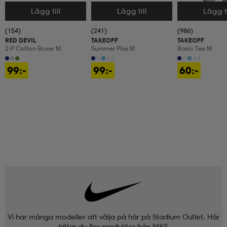
Lägg till
Lägg till
Lägg ti
Välj storlek
Välj storlek
Välj storlek
(154)
(241)
(986)
RED DEVIL
TAKEOFF
TAKEOFF
2-P Cotton Boxer M
Summer Pike M
Basic Tee M
+2
+4
99:-
99:-
60:-
Vi har många modeller att välja på här på Stadium Outlet. Här
hittar du fler produkter från
NIKE