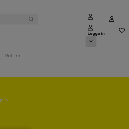
Logga in
Butiker
a in