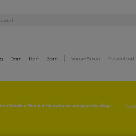
ng
Dam
Herr
Barn
Varumärken
Presentkort
! Som Stadium Member får du bonuspoäng på dina köp.
Logg