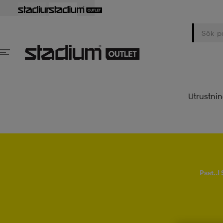
Utrustni
Psst..