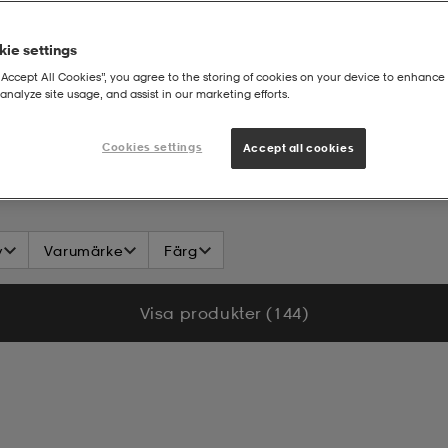
ie settings
“Accept All Cookies”, you agree to the storing of cookies on your device to enhance 
analyze site usage, and assist in our marketing efforts.
Cookies settings
Accept all cookies
v
Varumärke
Färg
Visa produkter (144)