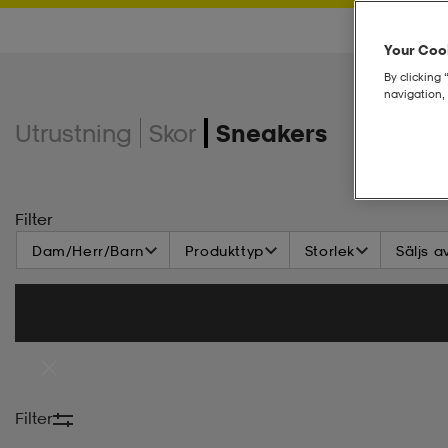
Your Cook
By clicking 
navigation, 
Utrustning
Skor
Sneakers
Filter
Dam/Herr/Barn
Produkttyp
Storlek
Säljs a
Filter