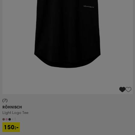
(7)
RÖHNISCH
Light Logo Tee
+1
150:-