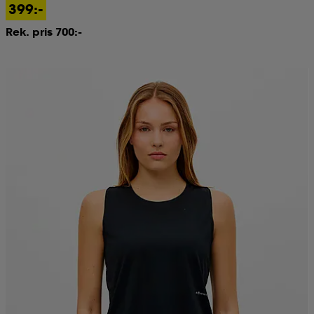
399:-
Rek. pris 700:-