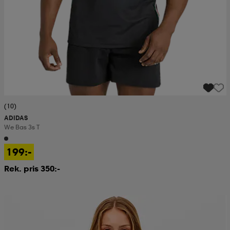
(10)
ADIDAS
We Bas 3s T
199:-
Rek. pris 350:-