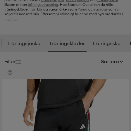
liksom annan
träningsutrustning
. Hos Stadium Outlet kan du hitta
träningskläder från kända varumärken som
Puma
och
adidas
som vi
-bh
ingsskor
por
ingsskor
por
ler
säljer till nedsatt pris
. Eftersom vi ständigt fyller på med nya produkter i
alla våra kategorier, så är det ett tips att ta en titt hos oss när du vill hitta
Läs mer
prisvärda, funktionella och sköna träningskläder.
por
ler
ler
kläder
usskor
Träningsjackor
Träningskläder
Träningsskor
kläder
stövlar
öjor & skjortor
stövlar
asögon
stövlar
Filter
Sortera
s
r & stövlar
kläder
usskor
r
r & stövlar
r
skor
r
r & stövlar
äder
skor
asögon
lbehör
asögon
skor
r
lbehör