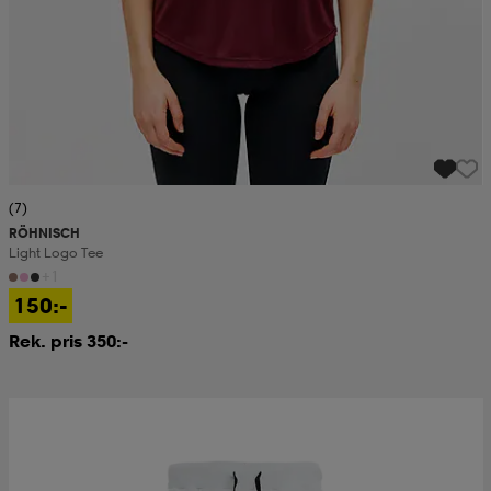
(7)
RÖHNISCH
Light Logo Tee
+1
150:-
Rek. pris 350:-