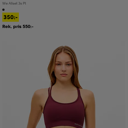
We Allset 3s Pt
kar & vantar
ställ
e
350:-
Rek. pris 550:-
r & pannband
e
ställ
lagg
lagg