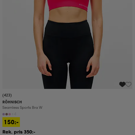
(423)
RÖHNISCH
Seamless Sports Bra W
+4
150:-
Rek. pris 350:-