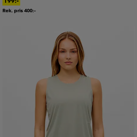
199:-
Rek. pris 400:-