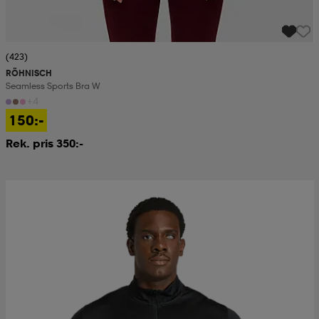
(423)
RÖHNISCH
Seamless Sports Bra W
+4
150:-
Rek. pris 350:-