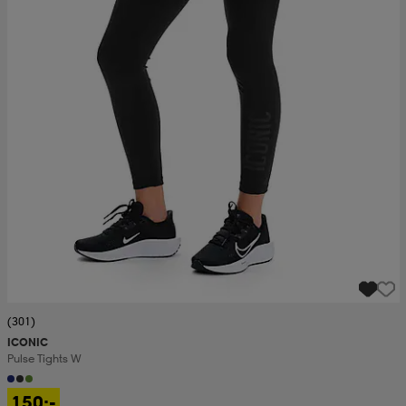
(301)
ICONIC
Pulse Tights W
150:-