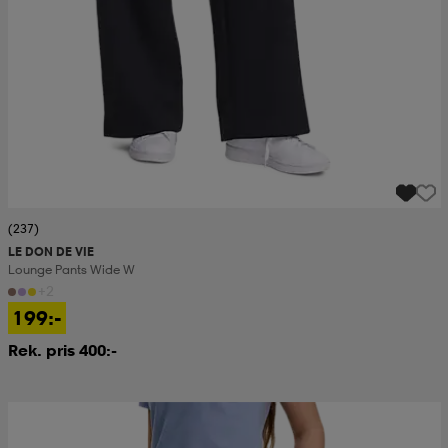
(237)
LE DON DE VIE
Lounge Pants Wide W
+2
199:-
Rek. pris 400:-