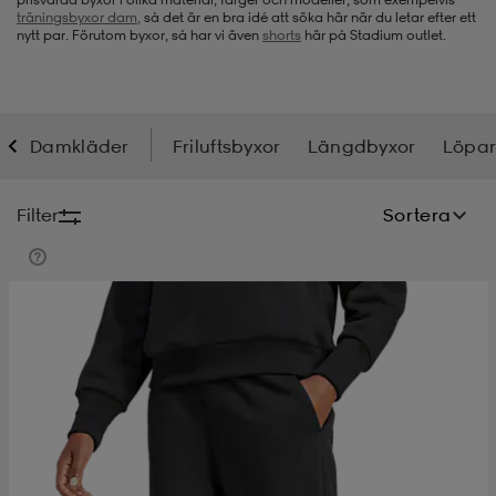
träningsbyxor dam,
så det är en bra idé att söka här när du letar efter ett
nytt par. Förutom byxor, så har vi även
shorts
här på Stadium outlet.
-bh
ingsskor
por
ingsskor
por
ler
por
ler
ler
kläder
usskor
Damkläder
Friluftsbyxor
Längdbyxor
Löpar
kläder
stövlar
öjor & skjortor
stövlar
asögon
stövlar
Filter
Sortera
s
r & stövlar
kläder
usskor
r
r & stövlar
r
skor
r
r & stövlar
äder
skor
asögon
lbehör
asögon
skor
r
lbehör