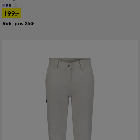
+2
199:-
Rek. pris 350:-