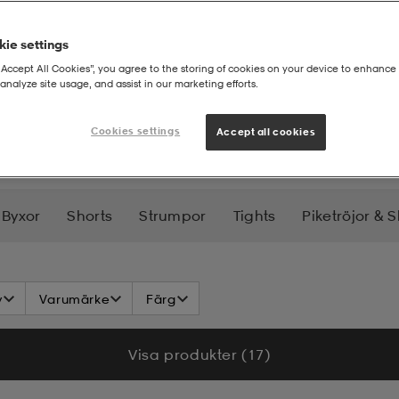
ie settings
“Accept All Cookies”, you agree to the storing of cookies on your device to enhance 
analyze site usage, and assist in our marketing efforts.
rr
Cookies settings
Accept all cookies
Byxor
Shorts
Strumpor
Tights
Piketröjor & S
der
Halsdukar
Handskar & Vantar
Mössor & 
v
Varumärke
Färg
Visa produkter (17)