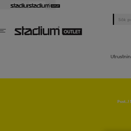
Utrustni
Psst..