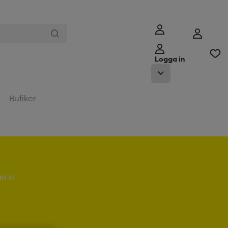
Logga in
Butiker
a in