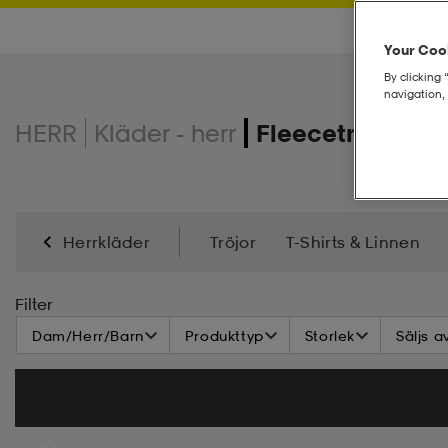
Your Cook
By clicking 
navigation, 
HERR
Kläder - herr
Fleecetröja - he
Herrkläder
Tröjor
T-Shirts & Linnen
Solglasögon
Badkläder
Jackor
Regnklä
Filter
Dam/Herr/Barn
Produkttyp
Storlek
Säljs a
Basplagg