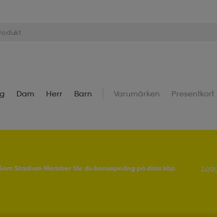
ng
Dam
Herr
Barn
Varumärken
Presentkort
! Som Stadium Member får du bonuspoäng på dina köp.
Logg